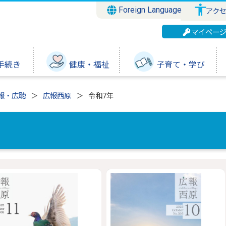
Foreign Language
アク
マイペー
手続き
健康・福祉
子育て・学び
報・広聴
広報西原
令和7年