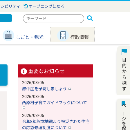
セシビリティ
オープニングに戻る
検
ジ
索
キ
しごと・観光
行政情報
ー
ワ
ー
ド
重要なお知らせ
2026/08/06
熱中症を予防しましょう
2026/08/06
西原村子育てガイドブックについて
ページを保存
2026/08/06
令和8年熊本地震より被災された住宅
の応急修理制度について