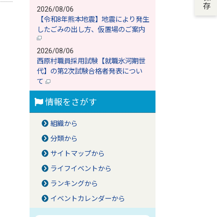
2026/08/06
【令和8年熊本地震】地震により発生
したごみの出し方、仮置場のご案内
2026/08/06
西原村職員採用試験【就職氷河期世
代】の第2次試験合格者発表につい
て
情報をさがす
組織から
分類から
サイトマップから
ライフイベントから
ランキングから
イベントカレンダーから