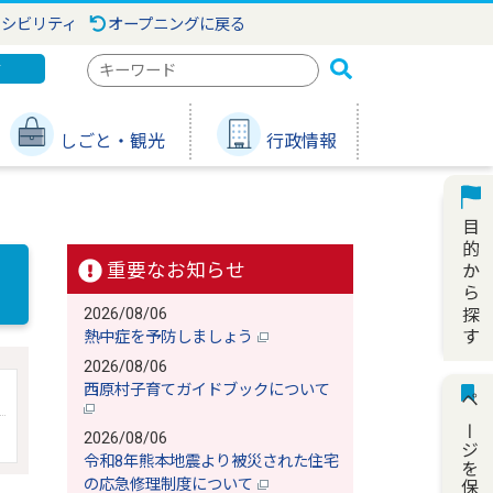
セシビリティ
オープニングに戻る
検
ジ
索
キ
しごと・観光
行政情報
ー
ワ
ー
ド
重要なお知らせ
2026/08/06
熱中症を予防しましょう
2026/08/06
西原村子育てガイドブックについて
ページを保存
2026/08/06
令和8年熊本地震より被災された住宅
の応急修理制度について