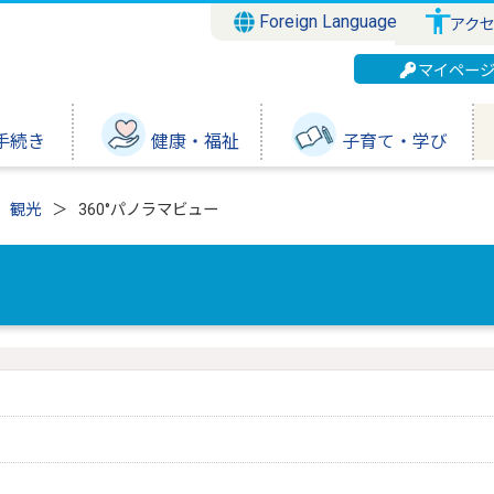
Foreign Language
アク
マイペー
手続き
健康・福祉
子育て・学び
観光
360°パノラマビュー