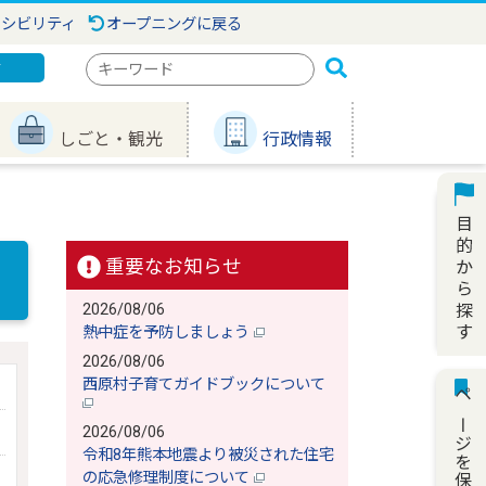
セシビリティ
オープニングに戻る
検
ジ
索
キ
しごと・観光
行政情報
ー
ワ
ー
ド
重要なお知らせ
2026/08/06
熱中症を予防しましょう
2026/08/06
西原村子育てガイドブックについて
ページを保存
2026/08/06
令和8年熊本地震より被災された住宅
の応急修理制度について