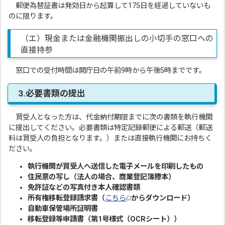
郵便為替証書は発効日から起算して175日を経過していないも
のに限ります。
（エ）現金または金融機関振出しの小切手の窓口への
直接持参
窓口での受付時間は開庁日の午前9時から午後5時までです。
3.必要書類の提出
買受人となった方は、代金納付期限までに次の書類を執行機関
に提出してください。必要書類は特定記録郵便による郵送（郵送
料は買受人の負担となります。）または直接執行機関にお持ちく
ださい。
執行機関が買受人へ送信した電子メールを印刷したもの
住民票の写し（法人の場合、商業登記簿謄本）
免許証などの写真付き本人確認書類
所有権移転登録請求書（
こちら
からダウンロード）
自動車保管場所証明書
移転登録等申請書（第1号様式（OCRシート））