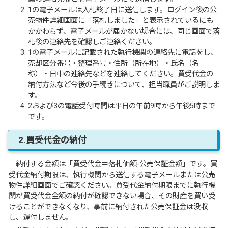
1の電子メールは入札終了日に送信します。ログイン後の公
売物件詳細画面に「落札しました」と表示されているにも
かかわらず、電子メールが届かない場合には、同じ画面で落
札後の連絡先を確認しご連絡ください。
1の電子メールに記載された執行機関の連絡先に電話をし、
売却区分番号・整理番号・住所（所在地）・氏名（名
称）・日中の連絡先などを連絡してください。買受代金の
納付方法など今後の手続きについて、担当職員がご説明しま
す。
2および3の電話受付時間は平日の午前9時から午後5時まで
です。
2.買受代金の納付
納付する金額は「買受代金＝落札価額-公売保証金額」です。買
受代金納付期限は、執行機関から送信する電子メールまたは公売
物件詳細画面でご確認ください。買受代金納付期限までに執行機
関が買受代金全額の納付が確認できない場合、その財産を買い受
けることができなくなり、事前に納付された公売保証金は没収
し、還付しません。