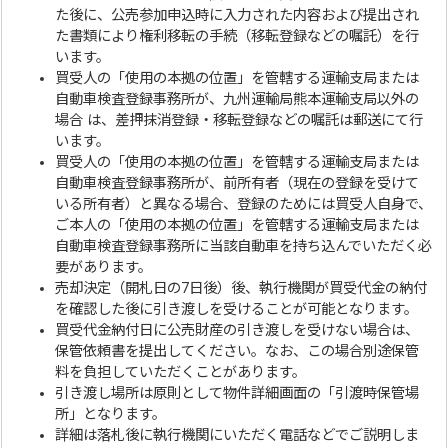
た後に、公売参加申込時に入力された内容および提出され
た書類により権利移転の手続（移転登録などの嘱託）を行
います。
買受人の「使用の本拠の位置」を管轄する運輸支局または
自動車検査登録事務所が、九州運輸局熊本運輸支局以外の
場合 は、差押抹消登録・移転登録などの嘱託は郵送にて行
います。
買受人の「使用の本拠の位置」を管轄する運輸支局または
自動車検査登録事務所が、前所有者（現在の登録を受けて
いる所有者）と異なる場合、登録のためには買受人自身で、
ご本人の「使用の本拠の位置」を管轄する運輸支局または
自動車検査登録事務所に当該自動車を持ち込んでいただく必
要があります。
売却決定（開札日の7日後）後、執行機関が買受代金の納付
を確認した後に引き渡しを受けることが可能となります。
買受代金納付日に公売財産の引き渡しを受けない場合は、
保管依頼書を提出してください。なお、この場合別途保管
料を負担していただくことがあります。
引き渡し場所は原則として物件詳細画面の「引渡時保管場
所」となります。
詳細は落札後に執行機関にいただく電話などでご説明しま