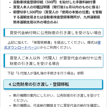
自動車検査登録印紙（500円）を貼付した手数料納付書
買受人本人の印鑑証明書（発行後3ヵ月以内のものに限る）
郵便切手1,500円分（買受人の「使用の本拠の位置」を管轄
する運輸支局または自動車検査登録事務所が、九州運輸局
熊本運輸支局以外の場合のみ）
買受代金納付時に公売財産の引き渡しを受けない場合
上記に加えて、「保管依頼書」を提出してください。様式は
様
式ダウンロードページ
からご利用ください。
買受人ご本人以外（代理人）が買受代金の納付や公売
財産の引き渡しを受ける場合
下記「5.代理人が落札後の手続きを行う場合」参照
4.公売財産の引き渡し・登録移転
執行機関の案内にしたがい、公売財産の引き渡しを受けて
ください。
執行機関は、代金納付期限までに買受代金の納付を確認し