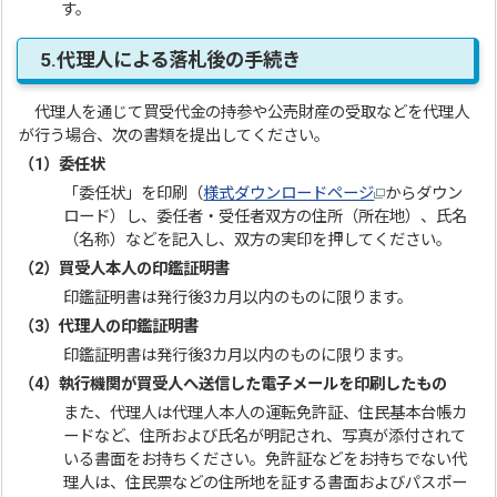
す。
5.代理人による落札後の手続き
代理人を通じて買受代金の持参や公売財産の受取などを代理人
が行う場合、次の書類を提出してください。
（1）委任状
「委任状」を印刷（
様式ダウンロードページ
からダウン
ロード）し、委任者・受任者双方の住所（所在地）、氏名
（名称）などを記入し、双方の実印を押してください。
（2）買受人本人の印鑑証明書
印鑑証明書は発行後3カ月以内のものに限ります。
（3）代理人の印鑑証明書
印鑑証明書は発行後3カ月以内のものに限ります。
（4）執行機関が買受人へ送信した電子メールを印刷したもの
また、代理人は代理人本人の運転免許証、住民基本台帳カ
ードなど、住所および氏名が明記され、写真が添付されて
いる書面をお持ちください。免許証などをお持ちでない代
理人は、住民票などの住所地を証する書面およびパスポー