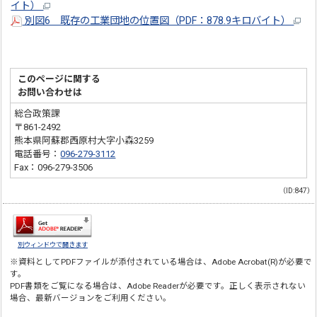
イト）
別図6 既存の工業団地の位置図（PDF：878.9キロバイト）
このページに関する
お問い合わせは
総合政策課
〒861-2492
熊本県阿蘇郡西原村大字小森3259
電話番号：
096-279-3112
Fax：096-279-3506
（ID:847）
別ウィンドウで開きます
※資料としてPDFファイルが添付されている場合は、
Adobe Acrobat(R)
が必要で
す。
PDF書類をご覧になる場合は、
Adobe Reader
が必要です。正しく表示されない
場合、最新バージョンをご利用ください。