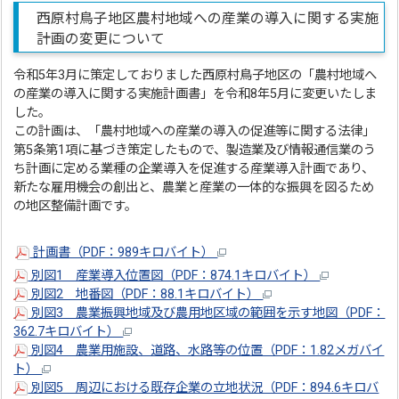
西原村鳥子地区農村地域への産業の導入に関する実施
計画の変更について
令和5年3月に策定しておりました西原村鳥子地区の「農村地域へ
の産業の導入に関する実施計画書」を令和8年5月に変更いたしま
した。
この計画は、「農村地域への産業の導入の促進等に関する法律」
第5条第1項に基づき策定したもので、製造業及び情報通信業のう
ち計画に定める業種の企業導入を促進する産業導入計画であり、
新たな雇用機会の創出と、農業と産業の一体的な振興を図るため
の地区整備計画です。
計画書（PDF：989キロバイト）
別図1 産業導入位置図（PDF：874.1キロバイト）
別図2 地番図（PDF：88.1キロバイト）
別図3 農業振興地域及び農用地区域の範囲を示す地図（PDF：
362.7キロバイト）
別図4 農業用施設、道路、水路等の位置（PDF：1.82メガバイ
ト）
別図5 周辺における既存企業の立地状況（PDF：894.6キロバ