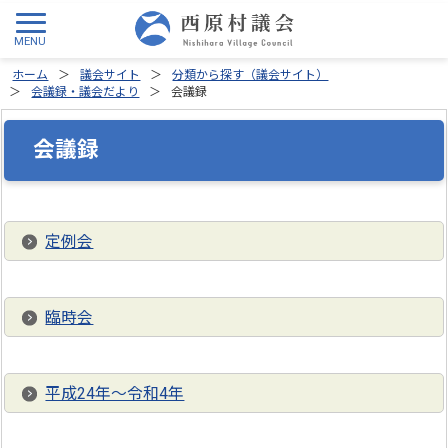
ホーム
議会サイト
分類から探す（議会サイト）
会議録・議会だより
会議録
会議録
定例会
臨時会
平成24年～令和4年