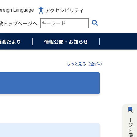
reign Language
アクセシビリティ
検
政トップページへ
索
キ
ー
議会だより
情報公開・お知らせ
ワ
ー
ド
もっと見る（全3件）
ページを保存