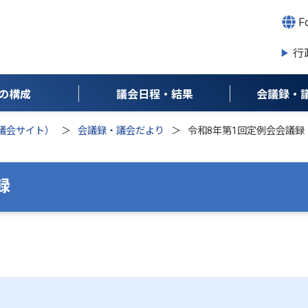
Fo
行
の構成
議会日程・結果
会議録・
議会サイト）
会議録・議会だより
令和8年第1回定例会会議録
録