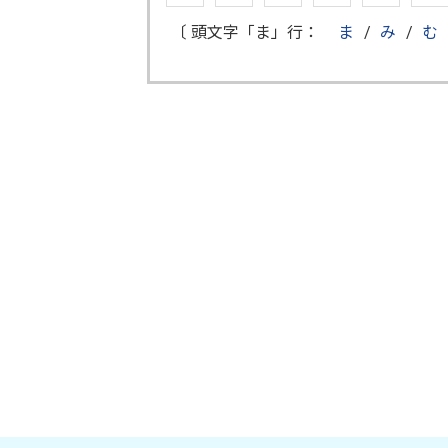
〔 頭文字「ま」行：
ま
/
み
/
む