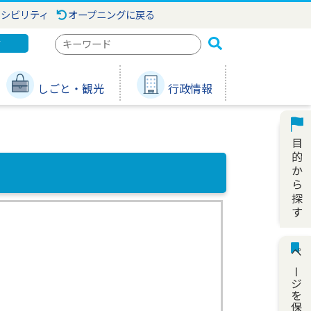
セシビリティ
オープニングに戻る
検
ジ
索
キ
しごと・観光
行政情報
ー
ワ
ー
ド
ページを保存