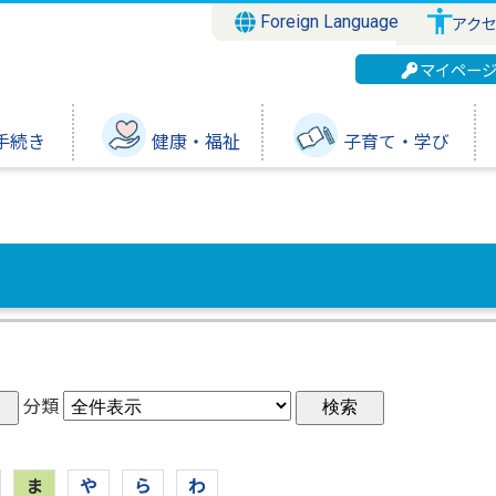
Foreign Language
アク
マイペー
手続き
健康・福祉
子育て・学び
分類
ま
や
ら
わ