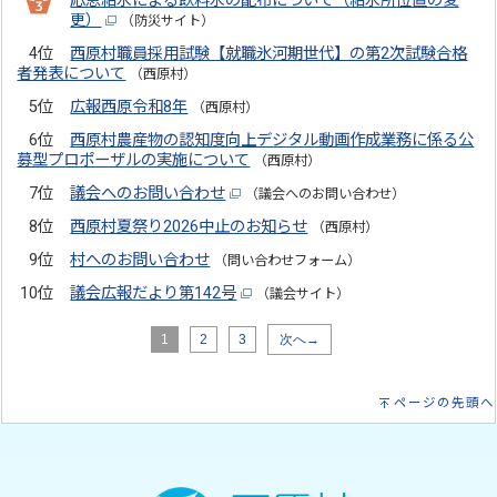
応急給水による飲料水の配布について（給水所位置の変
更）
（防災サイト）
4位
西原村職員採用試験【就職氷河期世代】の第2次試験合格
者発表について
（西原村）
5位
広報西原令和8年
（西原村）
6位
西原村農産物の認知度向上デジタル動画作成業務に係る公
募型プロポーザルの実施について
（西原村）
7位
議会へのお問い合わせ
（議会へのお問い合わせ）
8位
西原村夏祭り2026中止のお知らせ
（西原村）
9位
村へのお問い合わせ
（問い合わせフォーム）
10位
議会広報だより第142号
（議会サイト）
1
2
3
次へ→
ページの先頭へ